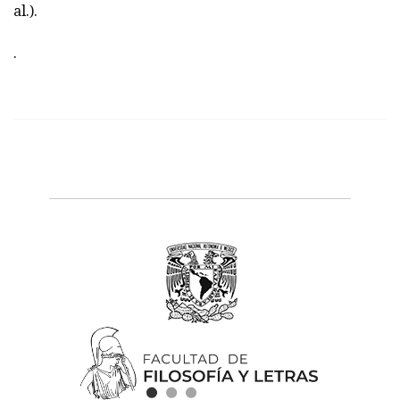
al.).
.