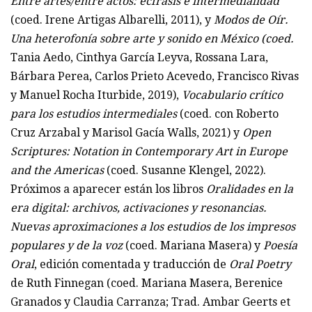
Entre artes/entre actos: ecfrasis e intermedialidad
(coed. Irene Artigas Albarelli, 2011), y
Modos de Oír.
Una heterofonía sobre arte y sonido en México (coed.
Tania Aedo, Cinthya García Leyva, Rossana Lara,
Bárbara Perea, Carlos Prieto Acevedo, Francisco Rivas
y Manuel Rocha Iturbide, 2019),
Vocabulario crítico
para los estudios intermediales
(coed. con Roberto
Cruz Arzabal y Marisol Gacía Walls, 2021) y
Open
Scriptures: Notation in Contemporary Art in Europe
and the Americas
(coed. Susanne Klengel, 2022).
Próximos a aparecer están los libros
Oralidades en la
era digital: archivos, activaciones y resonancias.
Nuevas aproximaciones a los estudios de los impresos
populares y de la voz
(coed. Mariana Masera) y
Poesía
Oral
, edición comentada y traducción de
Oral Poetry
de Ruth Finnegan (coed. Mariana Masera, Berenice
Granados y Claudia Carranza; Trad. Ambar Geerts et