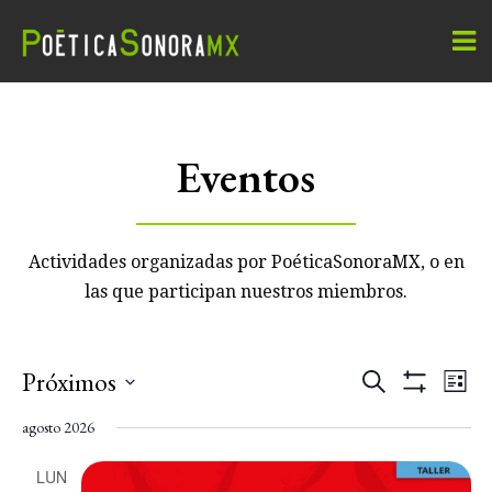
Eventos
Actividades organizadas por PoéticaSonoraMX, o en
las que participan nuestros miembros.
Events
Eve
Próximos
Search
Lista
Vie
Mostrar
Search
Select
Filtros
agosto 2026
Nav
date.
and
LUN
Views