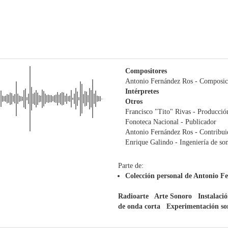
Compositores
Antonio Fernández Ros
- Composic
Intérpretes
Otros
Francisco "Tito" Rivas
- Producció
Fonoteca Nacional
- Publicador
Antonio Fernández Ros
- Contribui
Enrique Galindo
- Ingeniería de so
Parte de:
Colección personal de Antonio F
Radioarte
Arte Sonoro
Instalaci
de onda corta
Experimentación so