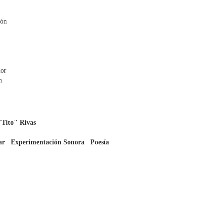
ión
dor
n
"Tito" Rivas
ar
Experimentación Sonora
Poesía