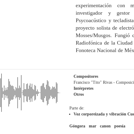
experimentación con m
investigador y gestor
Psycoacústico y tecladist
proyecto solista de electr
Mosses/Musgos. Fungió co
Radiofónica de la Ciudad
Fonoteca Nacional de Méx
Compositores
Francisco "Tito" Rivas
- Composic
Intérpretes
Otros
Parte de:
Voz corporeizada y vibración Cue
Góngora
mar
canon
poesía