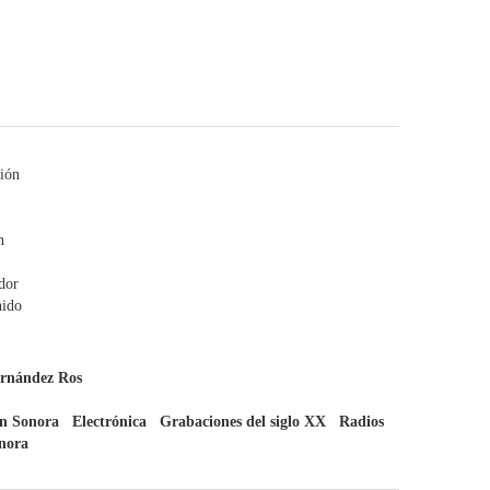
ión
n
dor
nido
ernández Ros
ón Sonora
Electrónica
Grabaciones del siglo XX
Radios
nora