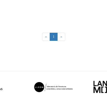
(current)
«
1
»