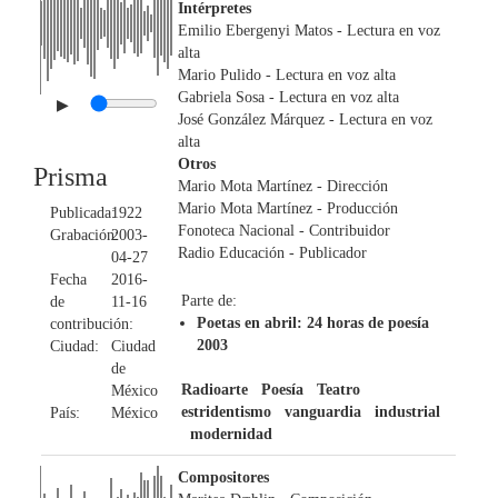
Intérpretes
Emilio Ebergenyi Matos
- Lectura en voz
alta
Mario Pulido
- Lectura en voz alta
Gabriela Sosa
- Lectura en voz alta
▶
José González Márquez
- Lectura en voz
alta
Otros
Prisma
Mario Mota Martínez
- Dirección
Mario Mota Martínez
- Producción
Publicada:
1922
Fonoteca Nacional
- Contribuidor
Grabación:
2003-
Radio Educación
- Publicador
04-27
Fecha
2016-
Parte de:
de
11-16
Poetas en abril: 24 horas de poesía
contribución:
2003
Ciudad:
Ciudad
de
Radioarte
Poesía
Teatro
México
estridentismo
vanguardia
industrial
País:
México
modernidad
Compositores