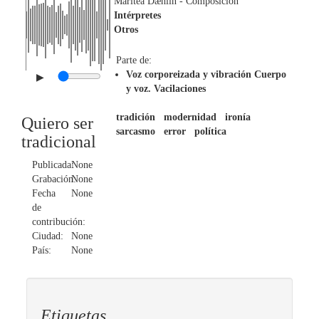
Maritea Dæhlin
- Composición
Intérpretes
Otros
Parte de:
Voz corporeizada y vibración Cuerpo
▶
y voz. Vacilaciones
tradición
modernidad
ironía
Quiero ser
sarcasmo
error
política
tradicional
Publicada:
None
Grabación:
None
Fecha
None
de
contribución:
Ciudad:
None
País:
None
Etiquetas