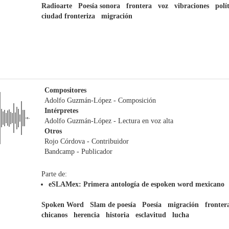
Radioarte
Poesía sonora
frontera
voz
vibraciones
polí
ciudad fronteriza
migración
Compositores
Adolfo Guzmán-López
- Composición
Intérpretes
Adolfo Guzmán-López
- Lectura en voz alta
Otros
Rojo Córdova
- Contribuidor
Bandcamp
- Publicador
Parte de:
eSLAMex: Primera antología de espoken word mexicano
Spoken Word
Slam de poesía
Poesía
migración
fronter
chicanos
herencia
historia
esclavitud
lucha