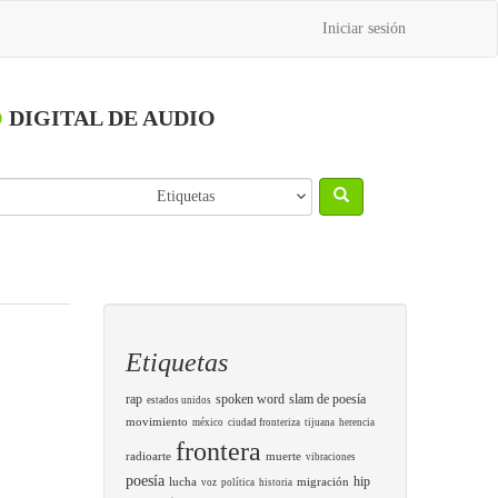
Iniciar sesión
O
DIGITAL DE AUDIO
Etiquetas
rap
spoken word
slam de poesía
estados unidos
movimiento
méxico
ciudad fronteriza
tijuana
herencia
frontera
radioarte
muerte
vibraciones
poesía
hip
lucha
migración
voz
política
historia