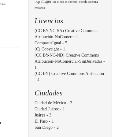
mujer
hop
poesía sonora
san diego
esclavitud
tica
chicanos
Licencias
(CC BY-NC-SA) Creative Commons
Atribución-NoComercial-
CompartirIgual
- 5
(C) Copyright
- 1
(CC BY-NC-ND) Creative Commons
Atribución-NoComercial-SinDerivadas
-
1
(CC BY) Creative Commons Atribución
- 4
Ciudades
Ciudad de México
- 2
Ciudad Juárez
- 1
Juárez
- 3
El Paso
- 1
a
San Diego
- 2