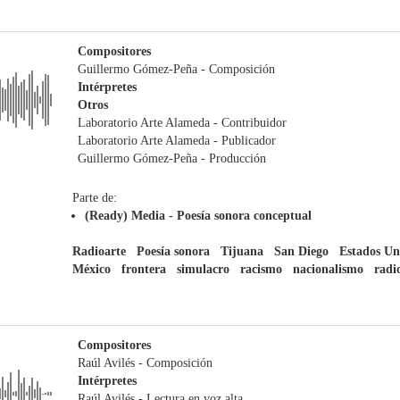
Compositores
Guillermo Gómez-Peña
- Composición
Intérpretes
Otros
Laboratorio Arte Alameda
- Contribuidor
Laboratorio Arte Alameda
- Publicador
Guillermo Gómez-Peña
- Producción
Parte de:
(Ready) Media - Poesía sonora conceptual
Radioarte
Poesía sonora
Tijuana
San Diego
Estados Un
México
frontera
simulacro
racismo
nacionalismo
radi
Compositores
Raúl Avilés
- Composición
Intérpretes
Raúl Avilés
- Lectura en voz alta