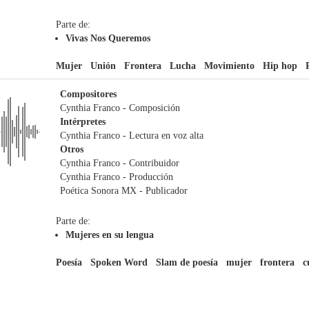
Parte de:
Vivas Nos Queremos
Mujer
Unión
Frontera
Lucha
Movimiento
Hip hop
Compositores
Cynthia Franco
- Composición
Intérpretes
Cynthia Franco
- Lectura en voz alta
Otros
Cynthia Franco
- Contribuidor
Cynthia Franco
- Producción
Poética Sonora MX
- Publicador
Parte de:
Mujeres en su lengua
Poesía
Spoken Word
Slam de poesía
mujer
frontera
c