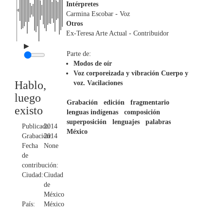
Intérpretes
Carmina Escobar
- Voz
Otros
Ex-Teresa Arte Actual
- Contribuidor
▶
Parte de:
Modos de oír
Voz corporeizada y vibración Cuerpo y
Hablo,
voz. Vacilaciones
luego
Grabación
edición
fragmentario
existo
lenguas indígenas
composición
superposición
lenguajes
palabras
Publicada:
2014
México
Grabación:
2014
Fecha
None
de
contribución:
Ciudad:
Ciudad
de
México
País:
México