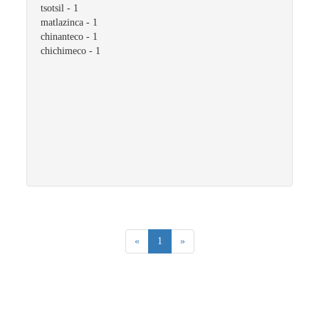
tsotsil
- 1
matlazinca
- 1
chinanteco
- 1
chichimeco
- 1
(current)
«
1
»