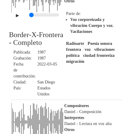
Otros
Parte de:
▶
Voz corporeizada y
vibración Cuerpo y voz.
Vacilaciones
Border-X-Frontera
- Completo
Radioarte
Poesía sonora
frontera
voz
vibraciones
Publicada:
1987
política
ciudad fronteriza
Grabación:
1987
migración
Fecha
2022-03-05
de
contribución:
Ciudad:
San Diego
País:
Estados
Unidos
Compositores
Daniel
- Composición
Intérpretes
Daniel
- Lectura en voz alta
Otros