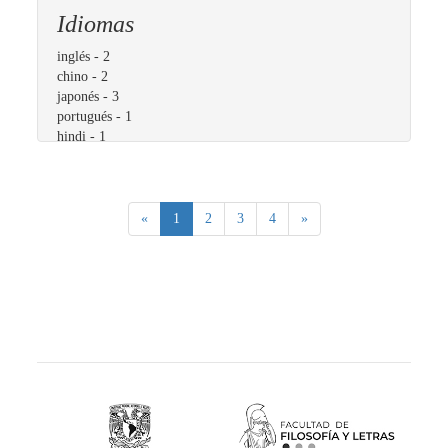
Idiomas
inglés
- 2
chino
- 2
japonés
- 3
portugués
- 1
hindi
- 1
(current)
«
1
2
3
4
»