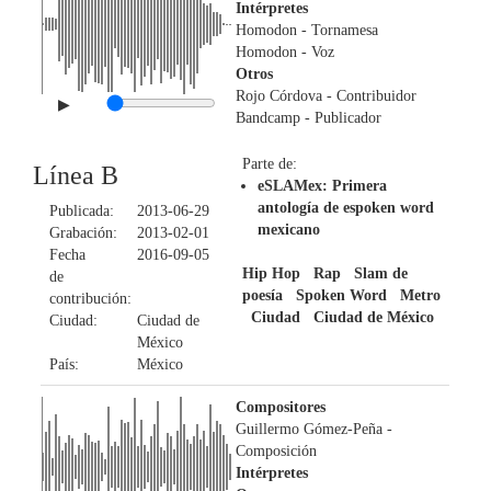
Intérpretes
Homodon
- Tornamesa
Homodon
- Voz
Otros
Rojo Córdova
- Contribuidor
▶
Bandcamp
- Publicador
Parte de:
Línea B
eSLAMex: Primera
antología de espoken word
Publicada:
2013-06-29
mexicano
Grabación:
2013-02-01
Fecha
2016-09-05
Hip Hop
Rap
Slam de
de
poesía
Spoken Word
Metro
contribución:
Ciudad
Ciudad de México
Ciudad:
Ciudad de
México
País:
México
Compositores
Guillermo Gómez-Peña
-
Composición
Intérpretes