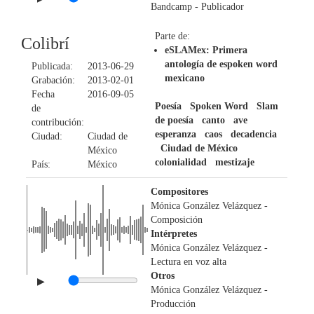
Bandcamp
- Publicador
Parte de:
Colibrí
eSLAMex: Primera
antología de espoken word
Publicada:
2013-06-29
mexicano
Grabación:
2013-02-01
Fecha
2016-09-05
Poesía
Spoken Word
Slam
de
de poesía
canto
ave
contribución:
esperanza
caos
decadencia
Ciudad:
Ciudad de
Ciudad de México
México
colonialidad
mestizaje
País:
México
Compositores
Mónica González Velázquez
-
Composición
Intérpretes
Mónica González Velázquez
-
Lectura en voz alta
Otros
▶
Mónica González Velázquez
-
Producción