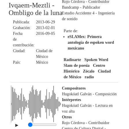
Rojo Córdova
- Contribuidor
Ivqaem-Meztli -
Bandcamp
- Publicador
Ombligo de la luna
Estudio Accidente 4
- Ingeniería
de sonido
Publicada:
2013-06-29
Grabación:
2013-02-01
Parte de:
Fecha
2016-09-05
eSLAMex: Primera
de
antología de espoken word
contribución:
mexicano
Ciudad:
Ciudad de
México
Radioarte
Spoken Word
País:
México
Slam de poesía
Centro
Histórico
Zócalo
Ciudad
de México
radio
Compositores
Hugokóatl Galván
- Composición
Intérpretes
Hugokóatl Galván
- Lectura en
voz alta
Otros
Rojo Córdova
- Contribuidor
▶
Centro de Cultura Digital
-