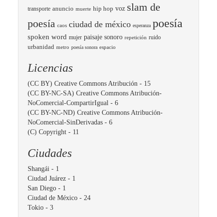
slam de
voz
transporte
anuncio
hip hop
muerte
poesía
poesía
ciudad de méxico
caos
esperanza
spoken word
paisaje sonoro
mujer
ruido
repetición
urbanidad
metro
espacio
poesía sonora
Licencias
(CC BY) Creative Commons Atribución
- 15
(CC BY-NC-SA) Creative Commons Atribución-
NoComercial-CompartirIgual
- 6
(CC BY-NC-ND) Creative Commons Atribución-
NoComercial-SinDerivadas
- 6
(C) Copyright
- 11
Ciudades
Shangái
- 1
Ciudad Juárez
- 1
San Diego
- 1
Ciudad de México
- 24
Tokio
- 3